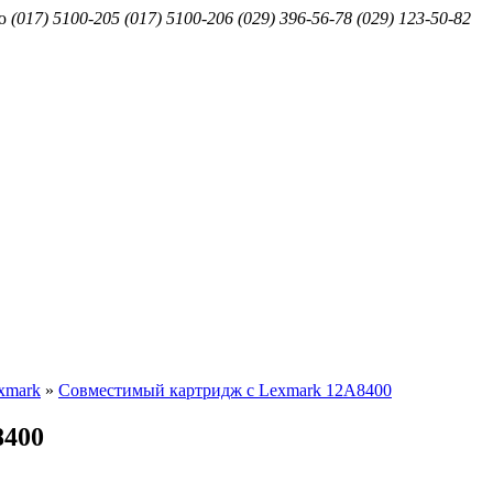
ю
(017) 5100-205
(017) 5100-206
(029) 396-56-78
(029) 123-50-82
xmark
»
Совместимый картридж с Lexmark 12A8400
8400