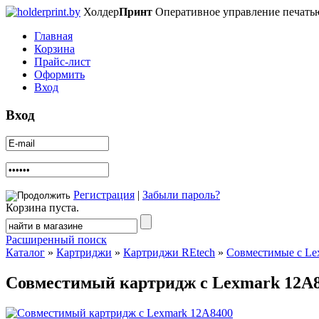
Холдер
Принт
Оперативное управление печать
Главная
Корзина
Прайс-лист
Оформить
Вход
Вход
Регистрация
|
Забыли пароль?
Корзина пуста.
Расширенный поиск
Каталог
»
Картриджи
»
Картриджи REtech
»
Совместимые с Le
Совместимый картридж с Lexmark 12A