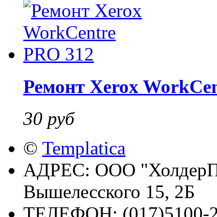
Ремонт Xerox WorkCen
30 руб
©
Templatica
АДРЕС:
ООО "ХолдерПр
Вышелесского 15, 2Б
ТЕЛЕФОН:
(017)5100-2