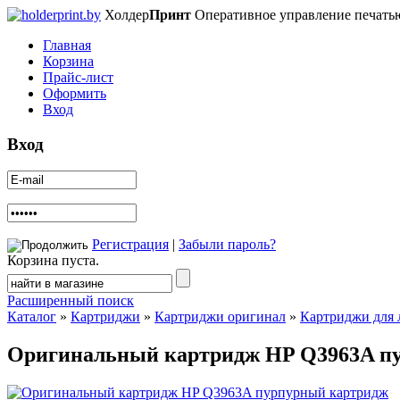
Холдер
Принт
Оперативное управление печать
Главная
Корзина
Прайс-лист
Оформить
Вход
Вход
Регистрация
|
Забыли пароль?
Корзина пуста.
Расширенный поиск
Каталог
»
Картриджи
»
Картриджи оригинал
»
Картриджи для 
Оригинальный картридж HP Q3963A п