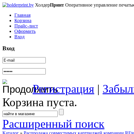
Холдер
Принт
Оперативное управление печать
Главная
Корзина
Прайс-лист
Оформить
Вход
Вход
Регистрация
|
Забыл
Корзина пуста.
Расширенный поиск
Каталог
»
Распродажа совместимых картриджей компании REt