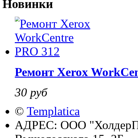
Новинки
Ремонт Xerox WorkCen
30 руб
©
Templatica
АДРЕС:
ООО "ХолдерПр