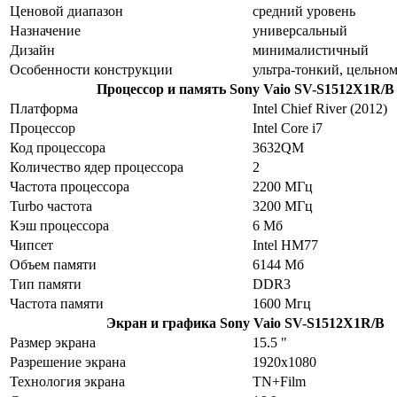
Ценовой диапазон
средний уровень
Назначение
универсальный
Дизайн
минималистичный
Особенности конструкции
ультра-тонкий, цельно
Процессор и память
Sony Vaio SV-S1512X1R/B
Платформа
Intel Chief River (2012)
Процессор
Intel Core i7
Код процессора
3632QM
Количество ядер процессора
2
Частота процессора
2200 МГц
Turbo частота
3200 МГц
Кэш процессора
6 Мб
Чипсет
Intel HM77
Объем памяти
6144 Мб
Тип памяти
DDR3
Частота памяти
1600 Мгц
Экран и графика
Sony Vaio SV-S1512X1R/B
Размер экрана
15.5 "
Разрешение экрана
1920x1080
Технология экрана
TN+Film