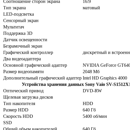
Соотношение сторон экрана
16:9
Тип экрана
матовый
LED-подсветка
Сенсорный экран
Мультитач
Поддержка 3D
Датчик освещенности
Безрамочный экран
Графический контроллер
дискретный и встроен
Два видеоадаптера
Основной графический адаптер
NVIDIA GeForce GT64
Размер видеопамяти
2048 Мб
Дополнительный графический адаптер
Intel HD Graphics 4000
Устройства хранения данных
Sony Vaio SV-S1512X
Оптический привод
DVD-RW
Щелевая загрузка дисков
Тип накопителя
HDD
Размер HDD
640 Гб
Скорость HDD
5400 об/мин
SSD
Общий объем накопителей
640 Гб