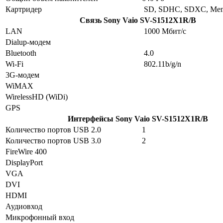
Картридер
SD, SDHC, SDXC, Memo
Связь
Sony Vaio SV-S1512X1R/B
LAN
1000 Мбит/с
Dialup-модем
Bluetooth
4.0
Wi-Fi
802.11b/g/n
3G-модем
WiMAX
WirelessHD (WiDi)
GPS
Интерфейсы
Sony Vaio SV-S1512X1R/B
Количество портов USB 2.0
1
Количество портов USB 3.0
2
FireWire 400
DisplayPort
VGA
DVI
HDMI
Аудиовход
Микрофонный вход